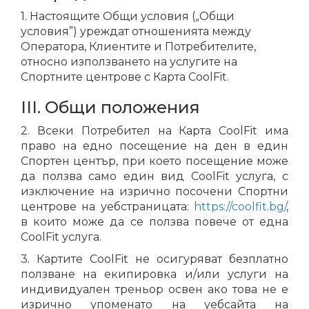
1. Настоящите Общи условия („Общи
условия”) уреждат отношенията между
Оператора, Клиентите и Потребителите,
относно използването на услугите на
Спортните центрове с Карта CoolFit.
III. Общи положения
2. Всеки Потребител на Карта CoolFit има
право на едно посещение на ден в един
Спортен център, при което посещение може
да ползва само един вид CoolFit услуга, с
изключение на изрично посочени Спортни
центрове на уебстраницата:
https://coolfit.bg/
,
в които може да се ползва повече от една
CoolFit услуга.
3. Картите CoolFit не осигуряват безплатно
ползване на екипировка и/или услуги на
индивидуален треньор освен ако това не е
изрично упоменато на уебсайта на