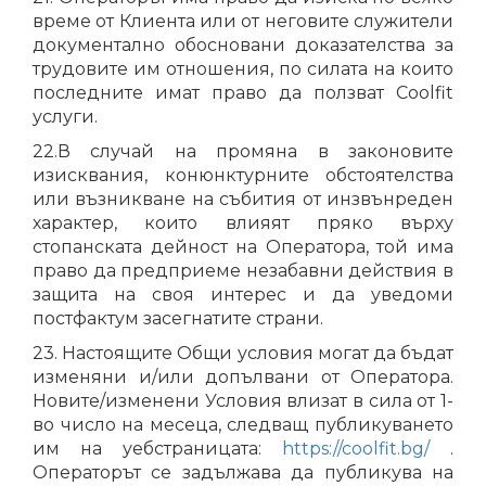
време от Клиента или от неговите служители
документално обосновани доказателства за
трудовите им отношения, по силата на които
последните имат право да ползват Coolfit
услуги.
22.В случай на промяна в законовите
изисквания, конюнктурните обстоятелства
или възникване на събития от инзвънреден
характер, които влияят пряко върху
стопанската дейност на Оператора, той има
право да предприеме незабавни действия в
защита на своя интерес и да уведоми
постфактум засегнатите страни.
23. Настоящите Общи условия могат да бъдат
изменяни и/или допълвани от Оператора.
Новите/изменени Условия влизат в сила от 1-
во число на месеца, следващ публикуването
им на уебстраницата:
https://coolfit.bg/
.
Операторът се задължава да публикува на