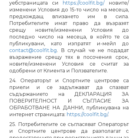
уебстраницата си
https://coolfit.bg/
новите/
изменени Условия до 15-то число на месеца,
предхождащ влизането им в сила.
Потребителите имат право да възразят
срещу новите/изменени Условия до
последно число на месеца, в който те са
публикувани, като изпратят и-мейл до
contact@coolfit.bg
. В случай че не подадат
възражение срещу тях в посочения срок,
новите/изменени Условия се считат за
одобрени от Клиента и Ползвателите.
24. Операторът и Спортните центрове са
приели и се задължават да спазват
съдържанието на ДЕКЛАРАЦИЯ ЗА
ПОВЕРИТЕЛНОСТ И СЪГЛАСИЕ ЗА
ОБРАБОТВАНЕ НА ДАННИ, публикувана на
интернет страницата:
https://coolfit.bg/
.
25. Потребителите се съгласяват Операторът
и Спортните центрове да разполагат с
предоставените при регистрацията данни за