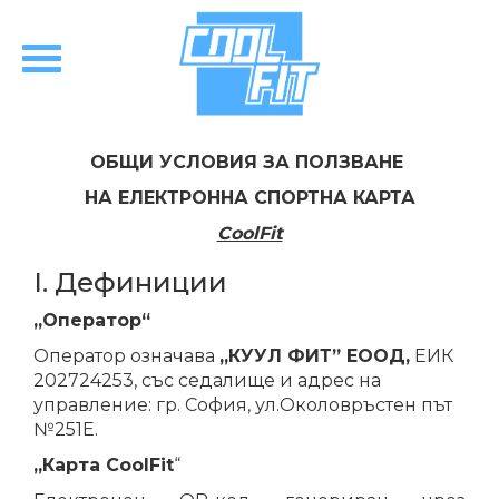
ОБЩИ
УСЛОВИЯ ЗА ПОЛЗВАНЕ
НА
ЕЛЕКТРОННА СПОРТНА
КАРТА
CoolFit
I. Дефиниции
„Оператор“
Оператор означава
„КУУЛ ФИТ” ЕООД,
ЕИК
202724253, със седалище и адрес на
управление: гр. София, ул.Околовръстен път
№251Е.
„Карта CoolFit
“