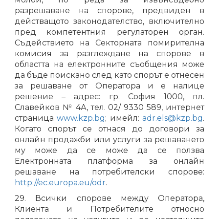
разрешаване на спорове, предвиден в
действащото законодателство, включително
пред компетентния регулаторен орган.
Съдействието на Секторната помирителна
комисия за разглеждане на спорове в
областта на електронните съобщения може
да бъде поискано след като спорът е отнесен
за решаване от Оператора и е налице
решение – адрес: гр. София 1000, пл.
Славейков № 4А, тел. 02/ 9330 589, интернет
страница
www.kzp.bg
; имейл:
adr.els@kzp.bg
.
Когато спорът се отнася до договори за
онлайн продажби или услуги за решаването
му може да се може да се ползва
Електронната платформа за онлайн
решаване на потребителски спорове:
http://ec.europa.eu/odr
.
29. Всички спорове между Оператора,
Клиента и Потребителите относно