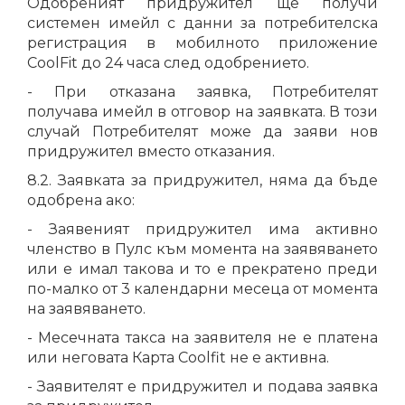
Одобреният придружител ще получи
системен имейл с данни за потребителска
регистрация в мобилното приложение
CoolFit до 24 часа след одобрението.
- При отказана заявка, Потребителят
получава имейл в отговор на заявката. В този
случай Потребителят може да заяви нов
придружител вместо отказания.
8.2. Заявката за придружител, няма да бъде
одобрена ако:
- Заявеният придружител има активно
членство в Пулс към момента на заявяването
или е имал такова и то е прекратено преди
по-малко от 3 календарни месеца от момента
на заявяването.
- Месечната такса на заявителя не е платена
или неговата Карта Coolfit не е активна.
- Заявителят е придружител и подава заявка