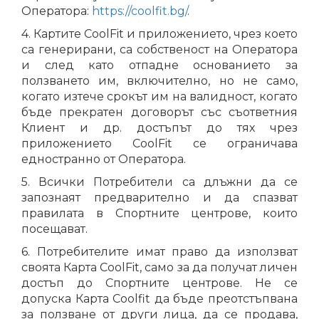
Оператора:
https://coolfit.bg/
.
4. Картите CoolFit и приложението, чрез което
са генерирани, са собственост на Оператора
и след като отпадне основанието за
ползването им, включително, но не само,
когато изтече срокът им на валидност, когато
бъде прекратен договорът със съответния
Клиент и др. достъпът до тях чрез
приложението CoolFit се ограничава
едностранно от Оператора.
5. Всички Потребители са длъжни да се
запознаят предварително и да спазват
правилата в Спортните центрове, които
посещават.
6. Потребителите имат право да използват
своята Карта CoolFit, само за да получат личен
достъп до Спортните центрове. Не се
допуска Карта Coolfit да бъде преотстъпвана
за ползване от други лица, да се продава,