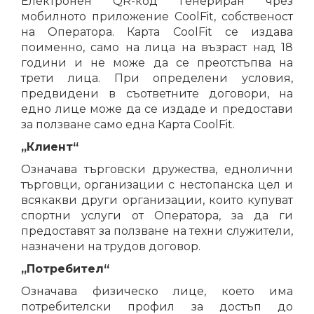
Електронен QR-код генериран чрез
мобилното приложение CoolFit, собственост
на Оператора. Карта CoolFit се издава
поименно, само на лица на възраст над 18
години и не може да се преотстъпва на
трети лица. При определени условия,
предвидени в съответните договори, на
едно лице може да се издаде и предостави
за ползване само една Карта CoolFit.
„Клиент“
Означава търговски дружества, еднолични
търговци, организации с нестопанска цел и
всякакви други организации, които купуват
спортни услуги от Оператора, за да ги
предоставят за ползване на техни служители,
назначени на трудов договор.
„Потребител“
Означава физическо лице, което има
потребителски профил за достъп до