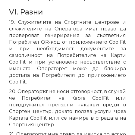
VI. Разни
19. Служителите на Спортните центрове и
служителите на Оператора имат право да
проверяват генерирания за съответния
Потребител QR-код от приложението CoolFit
и при необходимост документите за
самоличност на Потребителите на Карти
CoolFit и при установено несъответствие с
имената, Операторът може да блокира
достъпа на Потребителя до приложението
CoolFit.
20. Операторът не носи отговорност, в случай
че Потребител на Карта CoolFit или
придружител претърпи някакви вреди в
Спортен център, докато ползва услуги чрез
Kартата CoolFit или се намира в сградата на
Спортния център.
21. Операторът има право да изиска по всяко