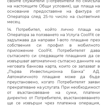
своите служители (Потребители по смисъла
на настоящите Общи условия), ще плаща на
основание предоставяне на фактура от
Оператора след 25-то число на съответния
месец.
14. Потребител, който лично плаща на
Оператора за ползването на Услуга CoolFit се
задължава да направи 1-вото плащане през
собствения си профил в мобилното
приложение CoolFit. Потребителят дава
съгласието си следващите плащания да се
извършват автоматично съгласно данните на
неговата банкова карта, които се запазват в
„Първа Инвестиционна Банка“ АД.
Автоматичното плащане може да бъде
преустановено, когато Потребителят заяви
прекратяване на услугата. При необходимост
от възстановяване на суми, платени
директно от Потребителя, възстановяването
ще се извърши чрез платежна операция,