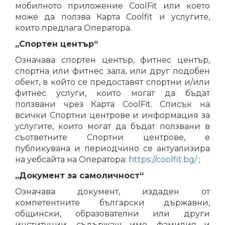
мобилното приложение CoolFit или което
може да ползва Карта Coolfit и услугите,
които предлага Оператора.
„Спортен център“
Означава спортен център, фитнес център,
спортна или фитнес зала, или друг подобен
обект, в който се предоставят спортни и/или
фитнес услуги, които могат да бъдат
ползвани чрез Карта CoolFit. Списък на
всички Спортни центрове и информация за
услугите, които могат да бъдат ползвани в
съответните Спортни центрове, е
публикувана и периодчино се актуализира
на уебсайта на Оператора:
https://coolfit.bg/
;
„Документ за самоличност“
Означава документ, издаден от
компетентните български държавни,
общински, образователни или други
институции, съдържащ име, фамилия и