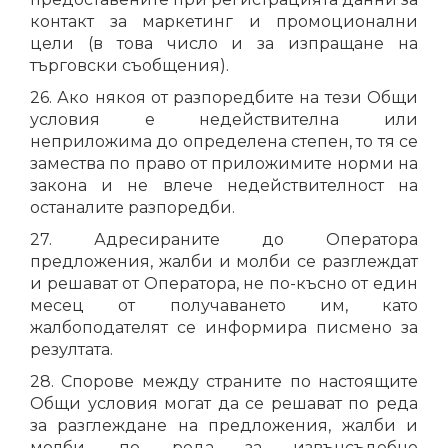
контакт за маркетинг и промоционални
цели (в това число и за изпращане на
търговски съобщения).
26. Ако някоя от разпоредбите на тези Общи
условия е недействителна или
неприложима до определена степен, то тя се
замества по право от приложимите норми на
закона и не влече недействителност на
останалите разпоредби.
27. Адресираните до Оператора
предложения, жалби и молби се разглеждат
и решават от Оператора, не по-късно от един
месец от получаването им, като
жалбоподателят се информира писмено за
резултата.
28. Спорове между страните по настоящите
Общи условия могат да се решават по реда
за разглеждане на предложения, жалби и
молби, по реда за извънсъдебно