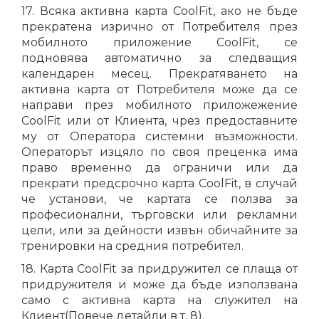
17. Всяка активна карта CoolFit, ако не бъде
прекратена изрично от Потребителя през
мобилното приложение CoolFit, се
подновява автоматично за следващия
календарен месец. Прекратяването на
активна карта от Потребителя може да се
направи през мобилното приложежение
CoolFit или от Клиента, чрез предоставните
му от Оператора системни възможности.
Операторът изцяло по своя преценка има
право временно да ограничи или да
прекрати предсрочно карта CoolFit, в случай
че установи, че картата се ползва за
професионални, търговски или рекламни
цели, или за дейности извън обичайните за
тренировки на средния потребител.
18. Карта CoolFit за придружител се плаща от
придружителя и може да бъде използвана
само с активна карта на служител на
Клиент(Повече детайли в т. 8).