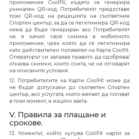
приложение CoolFit, където се генерира
уникален QR-код. Потребителят предоставя
този QR-код на рецецията на съответния
Спортен център, за да се легитимира. QR-код
няма да бъде генериран ако Потребителят
не е качил своя снимка в мобилното
приложение, чрез която да се легитимира
като действителен ползвател на Карта Coolfit.
Операторът си запазва правото да одобрява/
отказва снимки, които счита, че не отговарят
на описаните условия.
12. Потребителите на Карти CoolFit може да
не бъдат допускани до съответен Спортен
център, ако услугата, която желаят да ползват
в този момент, е изцяло заета.
V. Правила за плащане и
срокове.
13. Клиентът, който купува CoolFit карти за